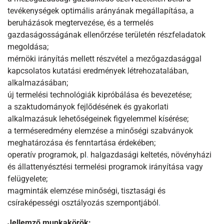
tevékenységek optimális arányának megállapítása, a
beruházások megtervezése, és a termelés
gazdaságosságának ellenőrzése területén részfeladatok
megoldása;
mérnöki irányítás mellett részvétel a mezőgazdasággal
kapcsolatos kutatási eredmények létrehozatalában,
alkalmazásában;
új termelési technológiák kipróbálása és bevezetése;
a szaktudományok fejlődésének és gyakorlati
alkalmazásuk lehetőségeinek figyelemmel kísérése;
a terméseredmény elemzése a minőségi szabványok
meghatározása és fenntartása érdekében;
operatív programok, pl
.
halgazdasági keltetés, növényházi
és állattenyésztési termelési programok irányítása vagy
felügyelete;
magminták elemzése minőségi, tisztasági és
csíraképességi osztályozás szempontjából
.
Jellemző munkakörök: