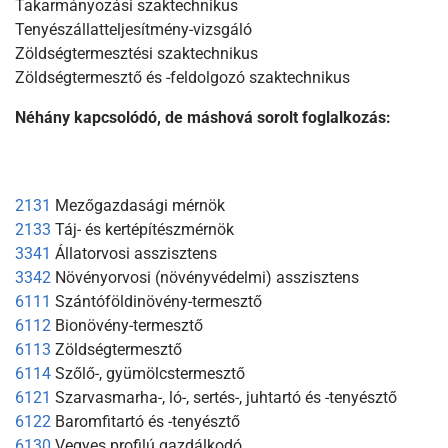
Takarmányozási szaktechnikus
Tenyészállatteljesítmény-vizsgáló
Zöldségtermesztési szaktechnikus
Zöldségtermesztő és -feldolgozó szaktechnikus
Néhány kapcsolódó, de máshová sorolt foglalkozás:
2131
Mezőgazdasági mérnök
2133
Táj- és kertépítészmérnök
3341
Állatorvosi asszisztens
3342
Növényorvosi (növényvédelmi) asszisztens
6111
Szántóföldinövény-termesztő
6112
Bionövény-termesztő
6113
Zöldségtermesztő
6114
Szőlő-, gyümölcstermesztő
6121
Szarvasmarha-, ló-, sertés-, juhtartó és -tenyésztő
6122
Baromfitartó és -tenyésztő
6130
Vegyes profilú gazdálkodó