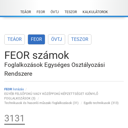
Skip
to
TEÁOR
FEOR
ÖVTJ
TESZOR
KALKULÁTOROK
content
TEÁOR
FEOR
ÖVTJ
TESZOR
FEOR számok
Foglalkozások Egységes Osztályozási
Rendszere
FEOR
listázás
EGYÉB FELSŐFOKÚ VAGY KÖZÉPFOKÚ KÉPZETTSÉGET IGÉNYLŐ
FOGLALKOZÁSOK (3)
Technikusok és hasonló műszaki foglalkozások (31)
Egyéb technikusok (313)
3131