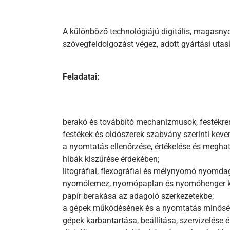
A különböző technológiájú digitális, magasnyo
szövegfeldolgozást végez, adott gyártási utasít
Feladatai:
berakó és továbbító mechanizmusok, festékren
festékek és oldószerek szabvány szerinti keve
a nyomtatás ellenőrzése, értékelése és megh
hibák kiszűrése érdekében;
litográfiai, flexográfiai és mélynyomó nyomda
nyomólemez, nyomópaplan és nyomóhenger ké
papír berakása az adagoló szerkezetekbe;
a gépek működésének és a nyomtatás minőség
gépek karbantartása, beállítása, szervizelése és