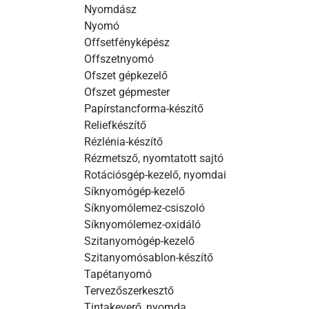
Nyomdász
Nyomó
Offsetfényképész
Offszetnyomó
Ofszet gépkezelő
Ofszet gépmester
Papírstancforma-készítő
Reliefkészítő
Rézlénia-készítő
Rézmetsző, nyomtatott sajtó
Rotációsgép-kezelő, nyomdai
Síknyomógép-kezelő
Síknyomólemez-csiszoló
Síknyomólemez-oxidáló
Szitanyomógép-kezelő
Szitanyomósablon-készítő
Tapétanyomó
Tervezőszerkesztő
Tintakeverő, nyomda