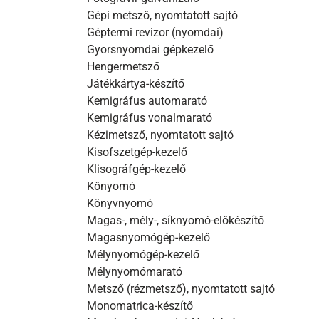
Gépi metsző, nyomtatott sajtó
Géptermi revizor (nyomdai)
Gyorsnyomdai gépkezelő
Hengermetsző
Játékkártya-készítő
Kemigráfus automarató
Kemigráfus vonalmarató
Kézimetsző, nyomtatott sajtó
Kisofszetgép-kezelő
Klisográfgép-kezelő
Kőnyomó
Könyvnyomó
Magas-, mély-, síknyomó-előkészítő
Magasnyomógép-kezelő
Mélynyomógép-kezelő
Mélynyomómarató
Metsző (rézmetsző), nyomtatott sajtó
Monomatrica-készítő