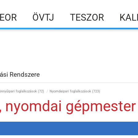
EOR
ÖVTJ
TESZOR
KAL
ási Rendszere
önnyűipari foglalkozások (72)
Nyomdaipari foglalkozások (723)
 nyomdai gépmester