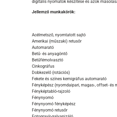
digitális nyomatok készítése és azok másolása
Jellemző munkakörök:
Acélmetsző, nyomtatott sajtó
Amerikai (műszaki) retusőr
Automarató
Betű- és anyagöntő
Betűfémolvasztó
Cinkográfus
Dobkezelő (rotációs)
Fekete és színes kemigráfus automarató
Fényképész (nyomdaipari, magas-, offset- és
Fényképtabló-rajzoló
Fénynyomó
Fénynyomó fényképész
Fénynyomó retusőr
Fotogravír-galvanizáló