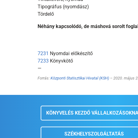
Tipográfus (nyomdász)
Tördelő
Néhány kapcsolódó, de máshová sorolt fogla
7231
Nyomdai előkészítő
7233
Könyvkötő
—
Forrás:
Központi Statisztikai Hivatal (KSH)
– 2020. május 2
KÖNYVELÉS KEZDŐ VÁLLALKOZÁSOKN
SZÉKHELYSZOLGÁLTATÁS