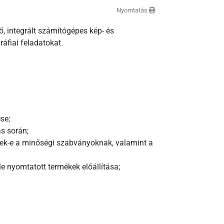
Nyomtatás
ő, integrált számítógépes kép- és
ráfiai feladatokat
.
se;
ás során;
nek-e a minőségi szabványoknak, valamint a
e nyomtatott termékek előállítása;