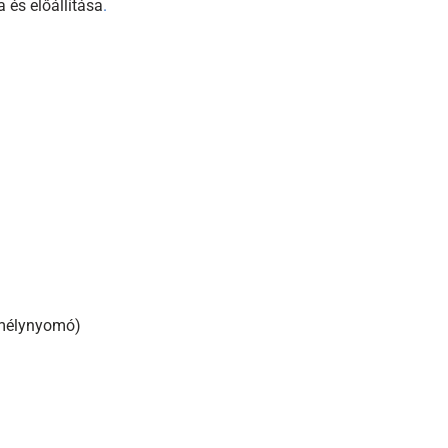
 és előállítása
.
 mélynyomó)