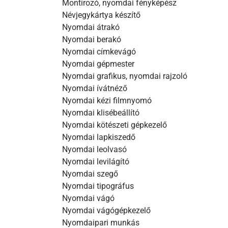
Montírozó, nyomdai fényképész
Névjegykártya készítő
Nyomdai átrakó
Nyomdai berakó
Nyomdai címkevágó
Nyomdai gépmester
Nyomdai grafikus, nyomdai rajzoló
Nyomdai ívátnéző
Nyomdai kézi filmnyomó
Nyomdai klisébeállító
Nyomdai kötészeti gépkezelő
Nyomdai lapkiszedő
Nyomdai leolvasó
Nyomdai levilágító
Nyomdai szegő
Nyomdai tipográfus
Nyomdai vágó
Nyomdai vágógépkezelő
Nyomdaipari munkás