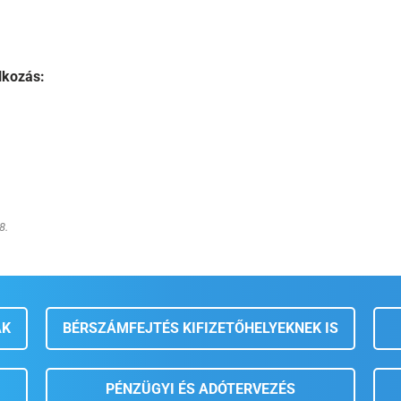
lkozás:
8.
AK
BÉRSZÁMFEJTÉS KIFIZETŐHELYEKNEK IS
PÉNZÜGYI ÉS ADÓTERVEZÉS