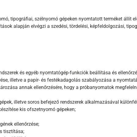
mó, tipográfiai, szélnyomó gépeken nyomtatott terméket állít el
ások alapján elvégzi a szedési, tördelési, képfeldolgozási, tipog
dszerek és egyéb nyomtatógép-funkciók beállítása és ellenőrzé
rése, illetve a papír- és festékadagolás szabályozása a nyomtat
atározása annak ellenőrzésére, hogy a próbanyomatok megfelel
gépek, illetve soros befejező rendszerek alkalmazásával különfél
szítése kis ofszetnyomó gépeken;
ének ellenőrzése;
 tisztítása;