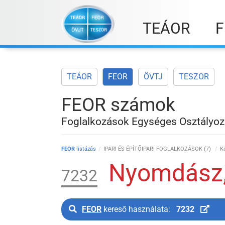
Skip
to
TEÁOR
F
content
TEÁOR
FEOR
ÖVTJ
TESZOR
FEOR számok
Foglalkozások Egységes Osztályoz
FEOR
listázás
IPARI ÉS ÉPÍTŐIPARI FOGLALKOZÁSOK (7)
K
Nyomdász,
7232
FEOR
kereső használata:
7232