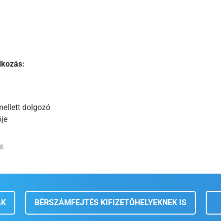
lkozás:
mellett dolgozó
ője
8.
AK
BÉRSZÁMFEJTÉS KIFIZETŐHELYEKNEK IS