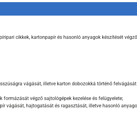
íripari cikkek, kartonpapír és hasonló anyagok készítését végző
hosszúságra vágását, illetve karton dobozokká történő felvágásá
k formázását végző sajtológépek kezelése és felügyelete;
apír vágását, hajtogatását és ragasztását, illetve hasonló any