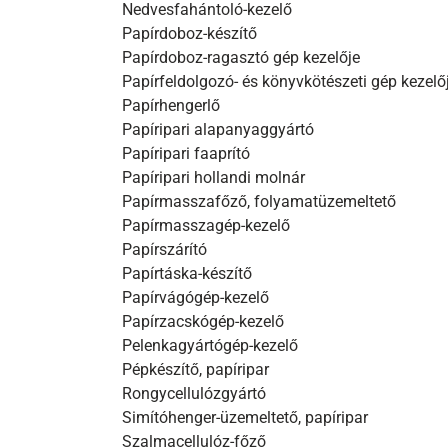
Nedvesfahántoló-kezelő
Papírdoboz-készítő
Papírdoboz-ragasztó gép kezelője
Papírfeldolgozó- és könyvkötészeti gép kezelő
Papírhengerlő
Papíripari alapanyaggyártó
Papíripari faaprító
Papíripari hollandi molnár
Papírmasszafőző, folyamatüzemeltető
Papírmasszagép-kezelő
Papírszárító
Papírtáska-készítő
Papírvágógép-kezelő
Papírzacskógép-kezelő
Pelenkagyártógép-kezelő
Pépkészítő, papíripar
Rongycellulózgyártó
Simítóhenger-üzemeltető, papíripar
Szalmacellulóz-főző