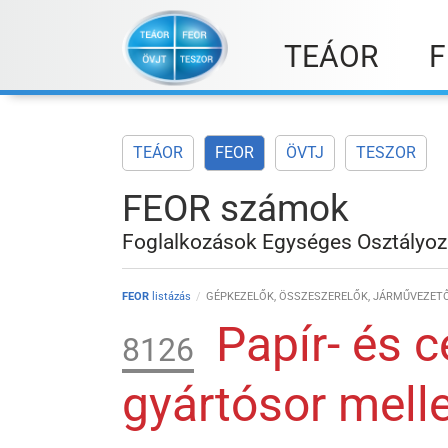
Skip
to
TEÁOR
F
content
TEÁOR
FEOR
ÖVTJ
TESZOR
FEOR számok
Foglalkozások Egységes Osztályoz
FEOR
listázás
GÉPKEZELŐK, ÖSSZESZERELŐK, JÁRMŰVEZETŐ
Papír- és c
8126
gyártósor mell