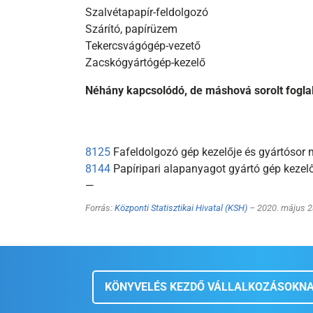
Szalvétapapír-feldolgozó
Szárító, papírüzem
Tekercsvágógép-vezető
Zacskógyártógép-kezelő
Néhány kapcsolódó, de máshová sorolt fogla
8125
Fafeldolgozó gép kezelője és gyártósor 
8144
Papíripari alapanyagot gyártó gép kezel
—
Forrás:
Központi Statisztikai Hivatal (KSH)
– 2020. május 2
KÖNYVELÉS KEZDŐ VÁLLALKOZÁSOKN