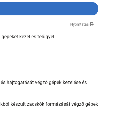
Nyomtatás
 gépeket kezel és felügyel
.
t és hajtogatását végző gépek kezelése és
agokból készült zacskók formázását végző gépek