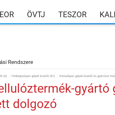
EOR
ÖVTJ
TESZOR
KAL
ási Rendszere
K (8)
Feldolgozóipari gépek kezelői (81)
Könnyűipari gépek kezelői és gyártósor mel
ellulóztermék-gyártó 
ett dolgozó