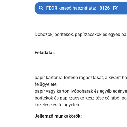
FEOR
kereső használata:
8126
Dobozok, borítékok, papírzacskók és egyéb pap
Feladatai:
papír kartonra történő ragasztását, a kívánt 
felügyelete;
papír vagy karton ivópoharak és egyéb edénye
borítékok és papírzacskó készítése céljából p
kezelése és felügyelete
.
Jellemző munkakörök: