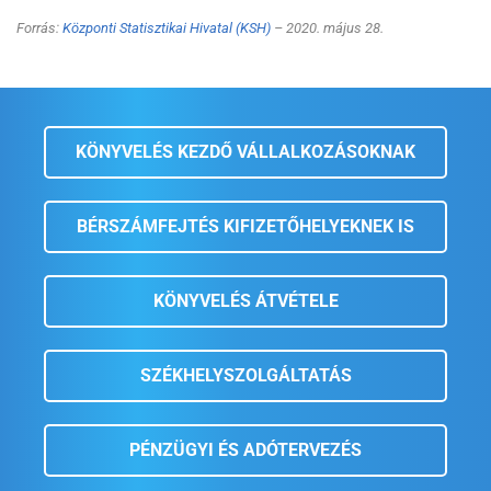
Forrás:
Központi Statisztikai Hivatal (KSH)
– 2020. május 28.
KÖNYVELÉS KEZDŐ VÁLLALKOZÁSOKNAK
BÉRSZÁMFEJTÉS KIFIZETŐHELYEKNEK IS
KÖNYVELÉS ÁTVÉTELE
SZÉKHELYSZOLGÁLTATÁS
PÉNZÜGYI ÉS ADÓTERVEZÉS