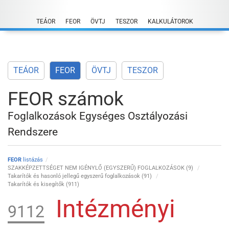
Skip
to
TEÁOR
FEOR
ÖVTJ
TESZOR
KALKULÁTOROK
content
TEÁOR
FEOR
ÖVTJ
TESZOR
FEOR számok
Foglalkozások Egységes Osztályozási
Rendszere
FEOR
listázás
SZAKKÉPZETTSÉGET NEM IGÉNYLŐ (EGYSZERŰ) FOGLALKOZÁSOK (9)
Takarítók és hasonló jellegű egyszerű foglalkozások (91)
Takarítók és kisegítők (911)
Intézményi
9112