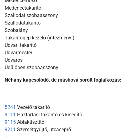
Medencemosó
Medencetakarító
Szállodai szobaasszony
Szállodatakarító
Szobalány
Takarítógép-kezelő (intézményi)
Udvari takarító
Udvarmester
Udvaros
Üdülőben szobaasszony
Néhány kapcsolódó, de máshová sorolt foglalkozás:
5241
Vezető takarító
9111
Háztartási takarító és kisegítő
9115
Ablaktisztító
9211
Szemétgyűjtő, utcaseprő
—