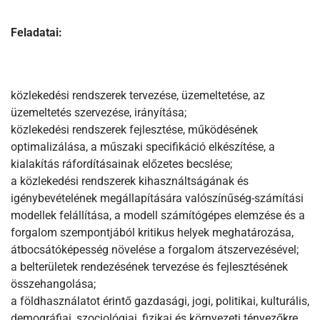
Feladatai:
közlekedési rendszerek tervezése, üzemeltetése, az
üzemeltetés szervezése, irányítása;
közlekedési rendszerek fejlesztése, működésének
optimalizálása, a műszaki specifikáció elkészítése, a
kialakítás ráfordításainak előzetes becslése;
a közlekedési rendszerek kihasználtságának és
igénybevételének megállapítására valószínűség-számítási
modellek felállítása, a modell számítógépes elemzése és a
forgalom szempontjából kritikus helyek meghatározása,
átbocsátóképesség növelése a forgalom átszervezésével;
a belterületek rendezésének tervezése és fejlesztésének
összehangolása;
a földhasználatot érintő gazdasági, jogi, politikai, kulturális,
demográfiai, szociológiai, fizikai és környezeti tényezőkre