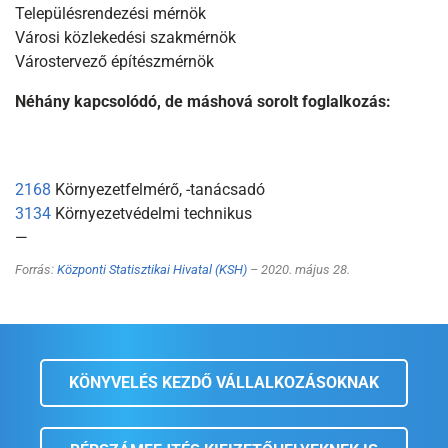
Településrendezési mérnök
Városi közlekedési szakmérnök
Várostervező építészmérnök
Néhány kapcsolódó, de máshová sorolt foglalkozás:
2168
Környezetfelmérő, -tanácsadó
3134
Környezetvédelmi technikus
—
Forrás:
Központi Statisztikai Hivatal (KSH)
– 2020. május 28.
KÖNYVELÉS KEZDŐ VÁLLALKOZÁSOKNAK