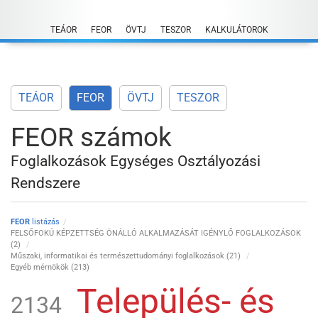
Skip
to
TEÁOR
FEOR
ÖVTJ
TESZOR
KALKULÁTOROK
content
TEÁOR
FEOR
ÖVTJ
TESZOR
FEOR számok
Foglalkozások Egységes Osztályozási
Rendszere
FEOR
listázás
FELSŐFOKÚ KÉPZETTSÉG ÖNÁLLÓ ALKALMAZÁSÁT IGÉNYLŐ FOGLALKOZÁSOK
(2)
Műszaki, informatikai és természettudományi foglalkozások (21)
Egyéb mérnökök (213)
Település- és
2134