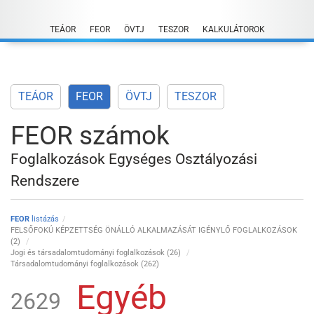
Skip
to
TEÁOR
FEOR
ÖVTJ
TESZOR
KALKULÁTOROK
content
TEÁOR
FEOR
ÖVTJ
TESZOR
FEOR számok
Foglalkozások Egységes Osztályozási
Rendszere
FEOR
listázás
FELSŐFOKÚ KÉPZETTSÉG ÖNÁLLÓ ALKALMAZÁSÁT IGÉNYLŐ FOGLALKOZÁSOK
(2)
Jogi és társadalomtudományi foglalkozások (26)
Társadalomtudományi foglalkozások (262)
Egyéb
2629