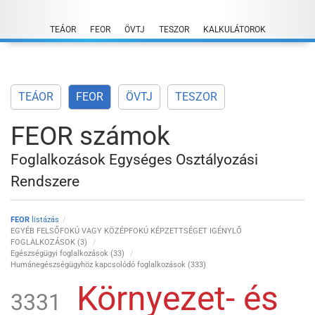
Skip
to
TEÁOR
FEOR
ÖVTJ
TESZOR
KALKULÁTOROK
content
TEÁOR
FEOR
ÖVTJ
TESZOR
FEOR számok
Foglalkozások Egységes Osztályozási
Rendszere
FEOR
listázás
EGYÉB FELSŐFOKÚ VAGY KÖZÉPFOKÚ KÉPZETTSÉGET IGÉNYLŐ
FOGLALKOZÁSOK (3)
Egészségügyi foglalkozások (33)
Humánegészségügyhöz kapcsolódó foglalkozások (333)
Környezet- és
3331