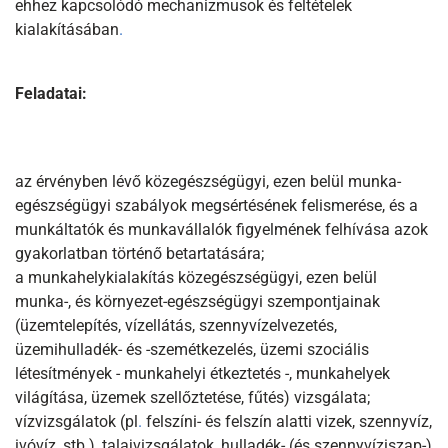
ehhez kapcsolódó mechanizmusok és feltételek
kialakításában
.
Feladatai:
az érvényben lévő közegészségügyi, ezen belül munka-
egészségügyi szabályok megsértésének felismerése, és a
munkáltatók és munkavállalók figyelmének felhívása azok
gyakorlatban történő betartatására;
a munkahelykialakítás közegészségügyi, ezen belül
munka-, és környezet-egészségügyi szempontjainak
(üzemtelepítés, vízellátás, szennyvízelvezetés,
üzemihulladék- és -szemétkezelés, üzemi szociális
létesítmények - munkahelyi étkeztetés -, munkahelyek
világítása, üzemek szellőztetése, fűtés) vizsgálata;
vízvizsgálatok (pl
.
felszíni- és felszín alatti vizek, szennyvíz,
ivóvíz, stb
.
), talajvizsgálatok, hulladék- (és szennyvíziszap-)