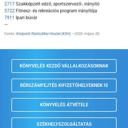
2717
Szakképzett edző, sportszervező-, irányító
3722
Fitnesz- és rekreációs program irányítója
7911
Ipari búvár
—
Forrás:
Központi Statisztikai Hivatal (KSH)
– 2020. május 28.
KÖNYVELÉS KEZDŐ VÁLLALKOZÁSOKNAK
BÉRSZÁMFEJTÉS KIFIZETŐHELYEKNEK IS
KÖNYVELÉS ÁTVÉTELE
SZÉKHELYSZOLGÁLTATÁS