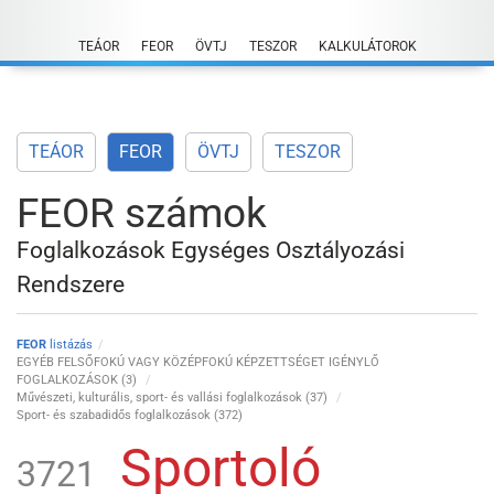
Skip
to
TEÁOR
FEOR
ÖVTJ
TESZOR
KALKULÁTOROK
content
TEÁOR
FEOR
ÖVTJ
TESZOR
FEOR számok
Foglalkozások Egységes Osztályozási
Rendszere
FEOR
listázás
EGYÉB FELSŐFOKÚ VAGY KÖZÉPFOKÚ KÉPZETTSÉGET IGÉNYLŐ
FOGLALKOZÁSOK (3)
Művészeti, kulturális, sport- és vallási foglalkozások (37)
Sport- és szabadidős foglalkozások (372)
Sportoló
3721