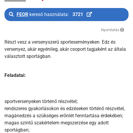
FEOR
kereső használata:
3721
Nyomtatás
Részt vesz a versenyszerű sporteseményeken
.
Edz és
versenyez, akár egyénileg, akár csoport tagjaként az általa
választott sportágban
.
Feladatai:
sportversenyeken történő részvétel;
rendszeres gyakorlásokon és edzéseken történő részvétel,
magánedzés a szükséges erőnlét fenntartása érdekében;
magas szintű szakértelem megszerzése egy adott
sportágban;