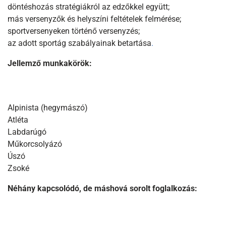
döntéshozás stratégiákról az edzőkkel együtt;
más versenyzők és helyszíni feltételek felmérése;
sportversenyeken történő versenyzés;
az adott sportág szabályainak betartása
.
Jellemző munkakörök:
Alpinista (hegymászó)
Atléta
Labdarúgó
Műkorcsolyázó
Úszó
Zsoké
Néhány kapcsolódó, de máshová sorolt foglalkozás: