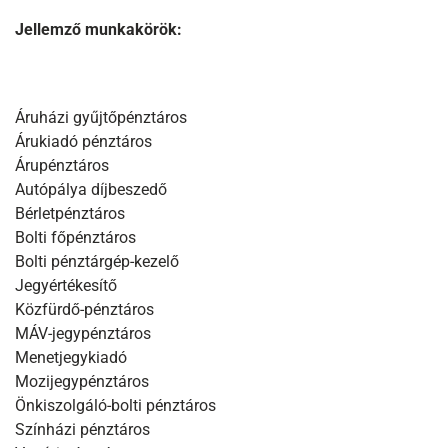
Jellemző munkakörök:
Áruházi gyűjtőpénztáros
Árukiadó pénztáros
Árupénztáros
Autópálya díjbeszedő
Bérletpénztáros
Bolti főpénztáros
Bolti pénztárgép-kezelő
Jegyértékesítő
Közfürdő-pénztáros
MÁV-jegypénztáros
Menetjegykiadó
Mozijegypénztáros
Önkiszolgáló-bolti pénztáros
Színházi pénztáros