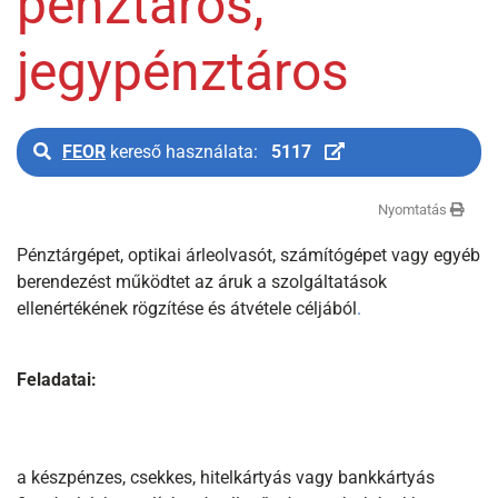
pénztáros,
jegypénztáros
FEOR
kereső használata:
5117
Nyomtatás
Pénztárgépet, optikai árleolvasót, számítógépet vagy egyéb
berendezést működtet az áruk a szolgáltatások
ellenértékének rögzítése és átvétele céljából
.
Feladatai:
a készpénzes, csekkes, hitelkártyás vagy bankkártyás