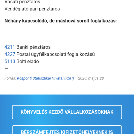
Vasúti pénztáros
Vendéglátóipari pénztáros
Néhány kapcsolódó, de máshová sorolt foglalkozás:
4211
Banki pénztáros
4227
Postai ügyfélkapcsolati foglalkozású
5113
Bolti eladó
—
Forrás:
Központi Statisztikai Hivatal (KSH)
– 2020. május 28.
KÖNYVELÉS KEZDŐ VÁLLALKOZÁSOKNAK
BÉRSZÁMFEJTÉS KIFIZETŐHELYEKNEK IS