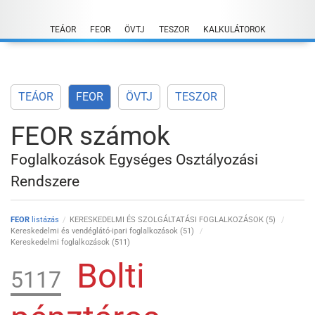
Skip
to
TEÁOR
FEOR
ÖVTJ
TESZOR
KALKULÁTOROK
content
TEÁOR
FEOR
ÖVTJ
TESZOR
FEOR számok
Foglalkozások Egységes Osztályozási
Rendszere
FEOR
listázás
KERESKEDELMI ÉS SZOLGÁLTATÁSI FOGLALKOZÁSOK (5)
Kereskedelmi és vendéglátó-ipari foglalkozások (51)
Kereskedelmi foglalkozások (511)
Bolti
5117