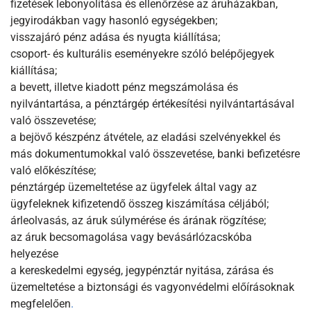
fizetések lebonyolítása és ellenőrzése az áruházakban,
jegyirodákban vagy hasonló egységekben;
visszajáró pénz adása és nyugta kiállítása;
csoport- és kulturális eseményekre szóló belépőjegyek
kiállítása;
a bevett, illetve kiadott pénz megszámolása és
nyilvántartása, a pénztárgép értékesítési nyilvántartásával
való összevetése;
a bejövő készpénz átvétele, az eladási szelvényekkel és
más dokumentumokkal való összevetése, banki befizetésre
való előkészítése;
pénztárgép üzemeltetése az ügyfelek által vagy az
ügyfeleknek kifizetendő összeg kiszámítása céljából;
árleolvasás, az áruk súlymérése és árának rögzítése;
az áruk becsomagolása vagy bevásárlózacskóba
helyezése
a kereskedelmi egység, jegypénztár nyitása, zárása és
üzemeltetése a biztonsági és vagyonvédelmi előírásoknak
megfelelően
.