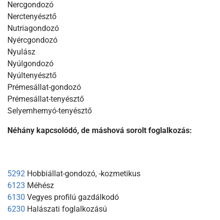
Nercgondozó
Nerctenyésztő
Nutriagondozó
Nyércgondozó
Nyulász
Nyúlgondozó
Nyúltenyésztő
Prémesállat-gondozó
Prémesállat-tenyésztő
Selyemhernyó-tenyésztő
Néhány kapcsolódó, de máshová sorolt foglalkozás:
5292
Hobbiállat-gondozó, -kozmetikus
6123
Méhész
6130
Vegyes profilú gazdálkodó
6230
Halászati foglalkozású