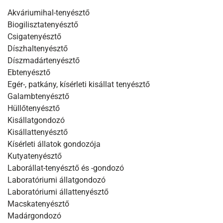
Akváriumihal-tenyésztő
Biogilisztatenyésztő
Csigatenyésztő
Díszhaltenyésztő
Díszmadártenyésztő
Ebtenyésztő
Egér-, patkány, kísérleti kisállat tenyésztő
Galambtenyésztő
Hüllőtenyésztő
Kisállatgondozó
Kisállattenyésztő
Kísérleti állatok gondozója
Kutyatenyésztő
Laborállat-tenyésztő és -gondozó
Laboratóriumi állatgondozó
Laboratóriumi állattenyésztő
Macskatenyésztő
Madárgondozó