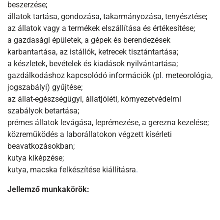
beszerzése;
állatok tartása, gondozása, takarmányozása, tenyésztése;
az állatok vagy a termékek elszállítása és értékesítése;
a gazdasági épületek, a gépek és berendezések
karbantartása, az istállók, ketrecek tisztántartása;
a készletek, bevételek és kiadások nyilvántartása;
gazdálkodáshoz kapcsolódó információk (pl
.
meteorológia,
jogszabályi) gyűjtése;
az állat-egészségügyi, állatjóléti, környezetvédelmi
szabályok betartása;
prémes állatok levágása, leprémezése, a gerezna kezelése;
közreműködés a laborállatokon végzett kísérleti
beavatkozásokban;
kutya kiképzése;
kutya, macska felkészítése kiállításra
.
Jellemző munkakörök: