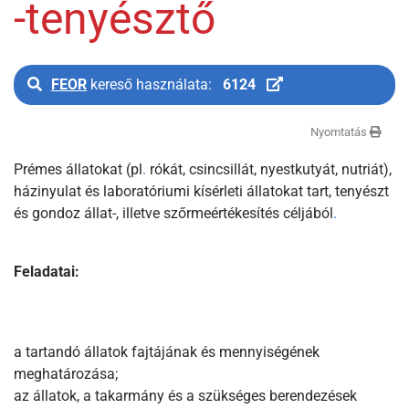
-tenyésztő
FEOR
kereső használata:
6124
Nyomtatás
Prémes állatokat (pl
.
rókát, csincsillát, nyestkutyát, nutriát),
házinyulat és laboratóriumi kísérleti állatokat tart, tenyészt
és gondoz állat-, illetve szőrmeértékesítés céljából
.
Feladatai:
a tartandó állatok fajtájának és mennyiségének
meghatározása;
az állatok, a takarmány és a szükséges berendezések