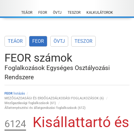
Skip
to
TEÁOR
FEOR
ÖVTJ
TESZOR
KALKULÁTOROK
content
TEÁOR
FEOR
ÖVTJ
TESZOR
FEOR számok
Foglalkozások Egységes Osztályozási
Rendszere
FEOR
listázás
MEZŐGAZDASÁGI ÉS ERDŐGAZDÁLKODÁSI FOGLALKOZÁSOK (6)
Mezőgazdasági foglalkozások (61)
Állattenyésztési és állatgondozási foglalkozások (612)
Kisállattartó és
6124