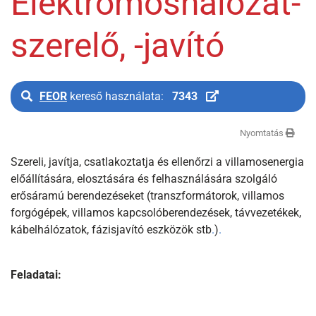
Elektromoshálózat-
szerelő, -javító
FEOR
kereső használata:
7343
Nyomtatás
Szereli, javítja, csatlakoztatja és ellenőrzi a villamosenergia
előállítására, elosztására és felhasználására szolgáló
erősáramú berendezéseket (transzformátorok, villamos
forgógépek, villamos kapcsolóberendezések, távvezetékek,
kábelhálózatok, fázisjavító eszközök stb
.
)
.
Feladatai: