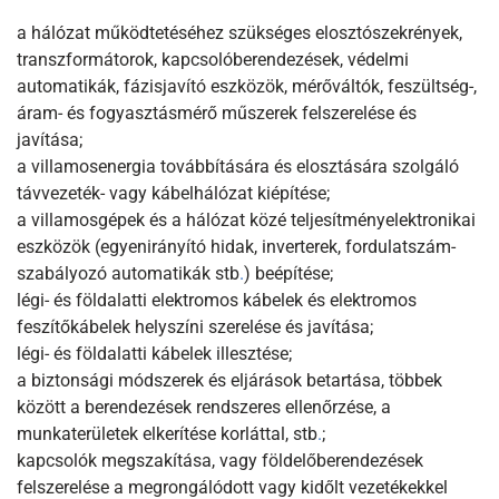
a hálózat működtetéséhez szükséges elosztószekrények,
transzformátorok, kapcsolóberendezések, védelmi
automatikák, fázisjavító eszközök, mérőváltók, feszültség-,
áram- és fogyasztásmérő műszerek felszerelése és
javítása;
a villamosenergia továbbítására és elosztására szolgáló
távvezeték- vagy kábelhálózat kiépítése;
a villamosgépek és a hálózat közé teljesítményelektronikai
eszközök (egyenirányító hidak, inverterek, fordulatszám-
szabályozó automatikák stb
.
) beépítése;
légi- és földalatti elektromos kábelek és elektromos
feszítőkábelek helyszíni szerelése és javítása;
légi- és földalatti kábelek illesztése;
a biztonsági módszerek és eljárások betartása, többek
között a berendezések rendszeres ellenőrzése, a
munkaterületek elkerítése korláttal, stb
.
;
kapcsolók megszakítása, vagy földelőberendezések
felszerelése a megrongálódott vagy kidőlt vezetékekkel