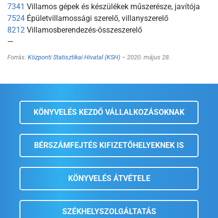
7341
Villamos gépek és készülékek műszerésze, javítója
7524
Épületvillamossági szerelő, villanyszerelő
8212
Villamosberendezés-összeszerelő
—
Forrás:
Központi Statisztikai Hivatal (KSH)
– 2020. május 28.
KÖNYVELÉS KEZDŐ VÁLLALKOZÁSOKNAK
BÉRSZÁMFEJTÉS KIFIZETŐHELYEKNEK IS
KÖNYVELÉS ÁTVÉTELE
SZÉKHELYSZOLGÁLTATÁS