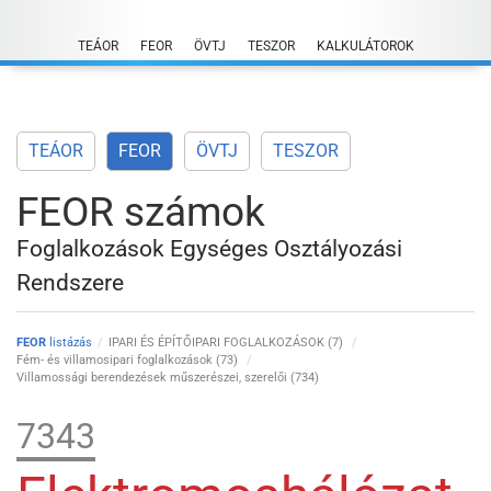
Skip
to
TEÁOR
FEOR
ÖVTJ
TESZOR
KALKULÁTOROK
content
TEÁOR
FEOR
ÖVTJ
TESZOR
FEOR számok
Foglalkozások Egységes Osztályozási
Rendszere
FEOR
listázás
IPARI ÉS ÉPÍTŐIPARI FOGLALKOZÁSOK (7)
Fém- és villamosipari foglalkozások (73)
Villamossági berendezések műszerészei, szerelői (734)
7343