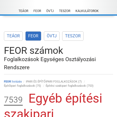
Skip
to
TEÁOR
FEOR
ÖVTJ
TESZOR
KALKULÁTOROK
content
TEÁOR
FEOR
ÖVTJ
TESZOR
FEOR számok
Foglalkozások Egységes Osztályozási
Rendszere
FEOR
listázás
IPARI ÉS ÉPÍTŐIPARI FOGLALKOZÁSOK (7)
Építőipari foglalkozások (75)
Építési szakipari foglalkozások (753)
Egyéb építési
7539
szakipari