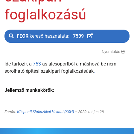
foglalkozású
FEOR
kereső használata:
7539
Nyomtatás
Ide tartozik a
753
-as alcsoportból a máshová be nem
sorolható építési szakipari foglalkozásúak
.
Jellemző munkakörök:
—
Forrás:
Központi Statisztikai Hivatal (KSH)
– 2020. május 28.