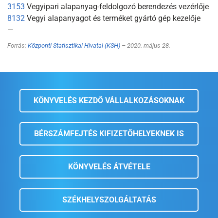
3153
Vegyipari alapanyag-feldolgozó berendezés vezérlője
8132
Vegyi alapanyagot és terméket gyártó gép kezelője
—
Forrás:
Központi Statisztikai Hivatal (KSH)
– 2020. május 28.
KÖNYVELÉS KEZDŐ VÁLLALKOZÁSOKNAK
BÉRSZÁMFEJTÉS KIFIZETŐHELYEKNEK IS
KÖNYVELÉS ÁTVÉTELE
SZÉKHELYSZOLGÁLTATÁS