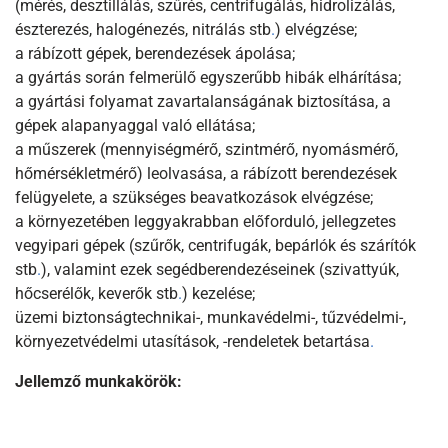
(mérés, desztillálás, szűrés, centrifugálás, hidrolizálás,
észterezés, halogénezés, nitrálás stb
.
) elvégzése;
a rábízott gépek, berendezések ápolása;
a gyártás során felmerülő egyszerűbb hibák elhárítása;
a gyártási folyamat zavartalanságának biztosítása, a
gépek alapanyaggal való ellátása;
a műszerek (mennyiségmérő, szintmérő, nyomásmérő,
hőmérsékletmérő) leolvasása, a rábízott berendezések
felügyelete, a szükséges beavatkozások elvégzése;
a környezetében leggyakrabban előforduló, jellegzetes
vegyipari gépek (szűrők, centrifugák, bepárlók és szárítók
stb
.
), valamint ezek segédberendezéseinek (szivattyúk,
hőcserélők, keverők stb
.
) kezelése;
üzemi biztonságtechnikai-, munkavédelmi-, tűzvédelmi-,
környezetvédelmi utasítások, -rendeletek betartása
.
Jellemző munkakörök: