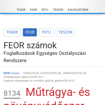
Skip
to
TEÁOR
FEOR
ÖVTJ
TESZOR
KALKULÁTOROK
content
TEÁOR
FEOR
ÖVTJ
TESZOR
FEOR számok
Foglalkozások Egységes Osztályozási
Rendszere
FEOR
listázás
GÉPKEZELŐK, ÖSSZESZERELŐK, JÁRMŰVEZETŐK (8)
Feldolgozóipari gépek kezelői (81)
Vegyipari alapanyagot és terméket gyártók, gépkezelők (813)
Műtrágya- és
8134