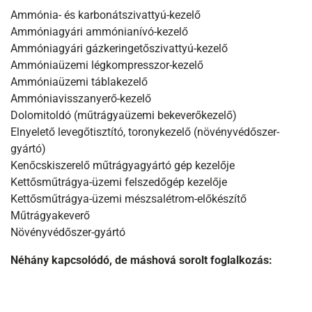
Ammónia- és karbonátszivattyú-kezelő
Ammóniagyári ammónianívó-kezelő
Ammóniagyári gázkeringetőszivattyú-kezelő
Ammóniaüzemi légkompresszor-kezelő
Ammóniaüzemi táblakezelő
Ammóniavisszanyerő-kezelő
Dolomitoldó (műtrágyaüzemi bekeverőkezelő)
Elnyelető levegőtisztító, toronykezelő (növényvédőszer-
gyártó)
Kenőcskiszerelő műtrágyagyártó gép kezelője
Kettősműtrágya-üzemi felszedőgép kezelője
Kettősműtrágya-üzemi mészsalétrom-előkészítő
Műtrágyakeverő
Növényvédőszer-gyártó
Néhány kapcsolódó, de máshová sorolt foglalkozás: