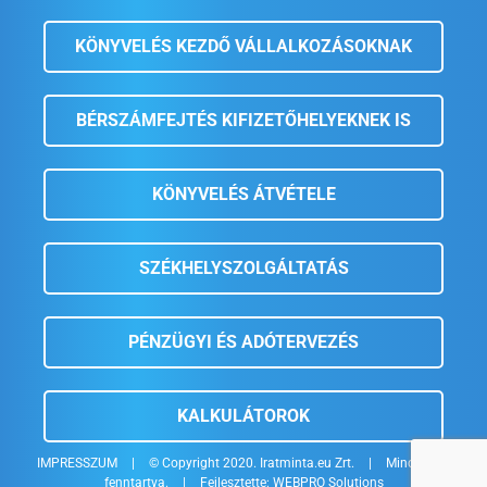
KÖNYVELÉS KEZDŐ VÁLLALKOZÁSOKNAK
BÉRSZÁMFEJTÉS KIFIZETŐHELYEKNEK IS
KÖNYVELÉS ÁTVÉTELE
SZÉKHELYSZOLGÁLTATÁS
PÉNZÜGYI ÉS ADÓTERVEZÉS
KALKULÁTOROK
IMPRESSZUM
|
© Copyright 2020. Iratminta.eu Zrt.
|
Minden jog
fenntartva.
|
Fejlesztette:
WEBPRO Solutions