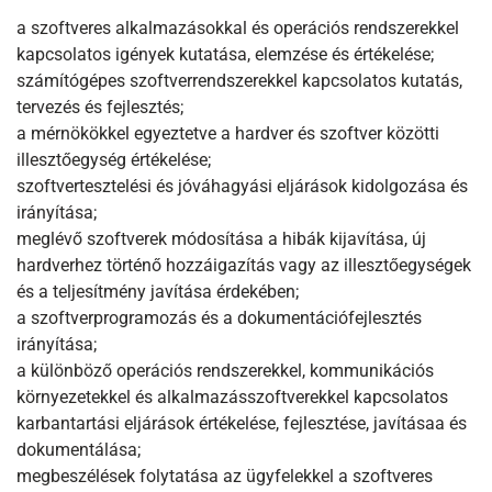
a szoftveres alkalmazásokkal és operációs rendszerekkel
kapcsolatos igények kutatása, elemzése és értékelése;
számítógépes szoftverrendszerekkel kapcsolatos kutatás,
tervezés és fejlesztés;
a mérnökökkel egyeztetve a hardver és szoftver közötti
illesztőegység értékelése;
szoftvertesztelési és jóváhagyási eljárások kidolgozása és
irányítása;
meglévő szoftverek módosítása a hibák kijavítása, új
hardverhez történő hozzáigazítás vagy az illesztőegységek
és a teljesítmény javítása érdekében;
a szoftverprogramozás és a dokumentációfejlesztés
irányítása;
a különböző operációs rendszerekkel, kommunikációs
környezetekkel és alkalmazásszoftverekkel kapcsolatos
karbantartási eljárások értékelése, fejlesztése, javításaa és
dokumentálása;
megbeszélések folytatása az ügyfelekkel a szoftveres