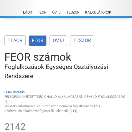
Skip
to
TEÁOR
FEOR
ÖVTJ
TESZOR
KALKULÁTOROK
content
TEÁOR
FEOR
ÖVTJ
TESZOR
FEOR számok
Foglalkozások Egységes Osztályozási
Rendszere
FEOR
listázás
FELSŐFOKÚ KÉPZETTSÉG ÖNÁLLÓ ALKALMAZÁSÁT IGÉNYLŐ FOGLALKOZÁSOK
(2)
Műszaki, informatikai és természettudományi foglalkozások (21)
Szoftver- és alkalmazásfejlesztők, -elemzők (214)
2142