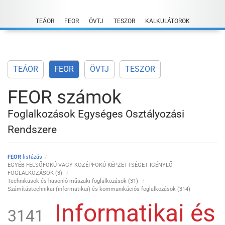
Skip
to
TEÁOR
FEOR
ÖVTJ
TESZOR
KALKULÁTOROK
content
TEÁOR
FEOR
ÖVTJ
TESZOR
FEOR számok
Foglalkozások Egységes Osztályozási
Rendszere
FEOR
listázás
EGYÉB FELSŐFOKÚ VAGY KÖZÉPFOKÚ KÉPZETTSÉGET IGÉNYLŐ
FOGLALKOZÁSOK (3)
Technikusok és hasonló műszaki foglalkozások (31)
Számítástechnikai (informatikai) és kommunikációs foglalkozások (314)
Informatikai és
3141