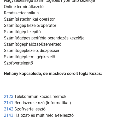
Nagysebességű számítógépes nyomtató kezelője
Online terminálkezelő
Rendszertechnikus
Számítástechnikai operátor
Számítógép kezelő/operátor
Számítógép telepítő
Számítógépes periféria-berendezés kezelője
Számítógéphálózat-üzemeltető
Számítógépkezelő, diszpécser
Számítógéptermi gépkezelő
Szoftvertelepítő
Néhány kapcsolódó, de máshová sorolt foglalkozás:
2123
Telekommunikációs mérnök
2141
Rendszerelemző (informatikai)
2142
Szoftverfejlesztő
2143
Hálózat- és multimédia-fejlesztő