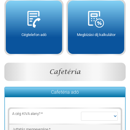
Cégtelefon adó
Megbízási díj kalkulátor
Cafetéria
Cafetéria adó
A cég KIVA alany? *
Juttatás megnevezése *