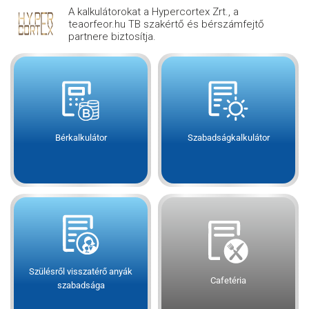
A kalkulátorokat a Hypercortex Zrt., a
teaorfeor.hu TB szakértő és bérszámfejtő
partnere biztosítja.
Bérkalkulátor
Szabadságkalkulátor
Szülésről visszatérő anyák
Cafetéria
szabadsága