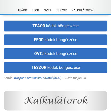
Skip
to
TEÁOR
FEOR
ÖVTJ
TESZOR
KALKULÁTOROK
content
TEÁOR
kódok böngészése
FEOR
kódok böngészése
ÖVTJ
kódok böngészése
TESZOR
kódok böngészése
Forrás:
Központi Statisztikai Hivatal (KSH)
– 2020. május 28.
Kalkulátorok