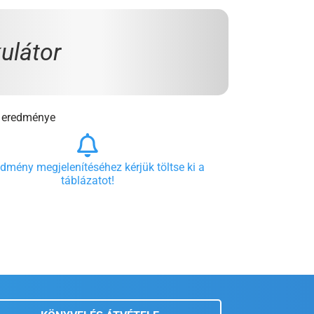
kulátor
ó eredménye
edmény megjelenítéséhez kérjük töltse ki a
táblázatot!