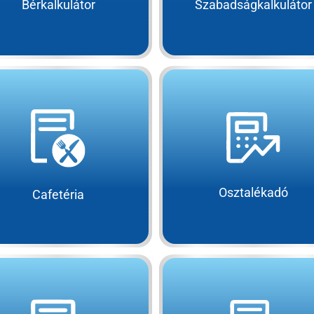
Bérkalkulátor
Szabadságkalkulátor
Osztalékadó
Cafetéria