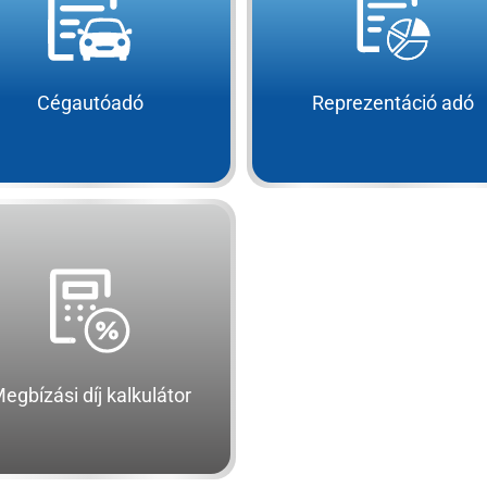
Cégautóadó
Reprezentáció adó
egbízási díj kalkulátor