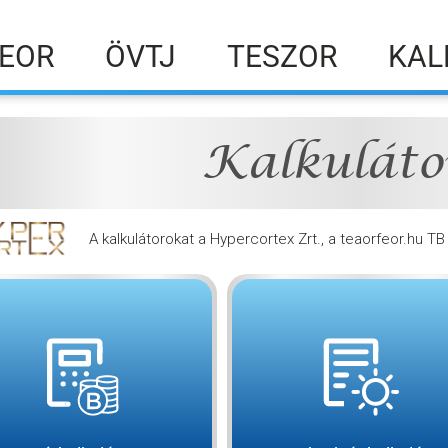
EOR
ÖVTJ
TESZOR
KAL
Kalkuláto
A kalkulátorokat a Hypercortex Zrt., a teaorfeor.hu T