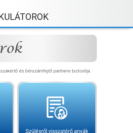
KULÁTOROK
rok
B szakértő és bérszámfejtő partnere biztosítja.
Szülésről visszatérő anyák