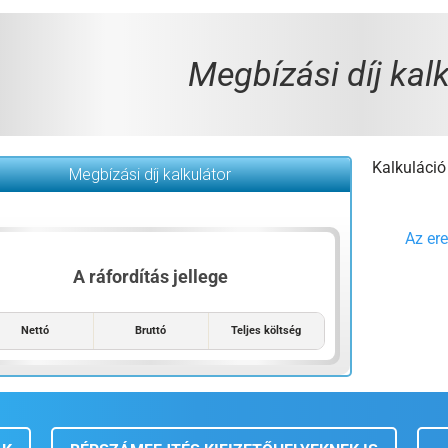
Megbízási díj kal
Kalkuláci
Megbízási díj kalkulátor
Az er
A ráfordítás jellege
Nettó
Bruttó
Teljes költség