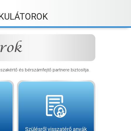
KULÁTOROK
rok
B szakértő és bérszámfejtő partnere biztosítja.
Szülésről visszatérő anyák