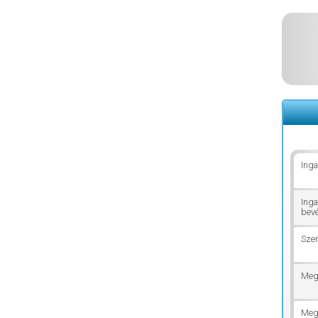
Inga
Inga
bevé
Szer
Megs
Megs