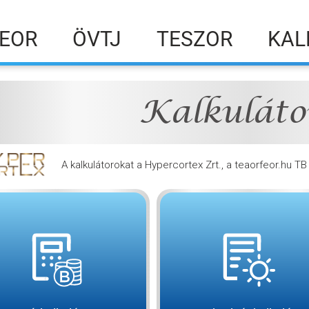
EOR
ÖVTJ
TESZOR
KAL
Kalkuláto
A kalkulátorokat a Hypercortex Zrt., a teaorfeor.hu T