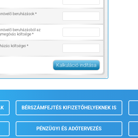
knövelő beruházások *
knövelő beruházásból az
gmegóvás költsége *
házás költségei *
Kalkuláció indítása
AK
BÉRSZÁMFEJTÉS KIFIZETŐHELYEKNEK IS
PÉNZÜGYI ÉS ADÓTERVEZÉS