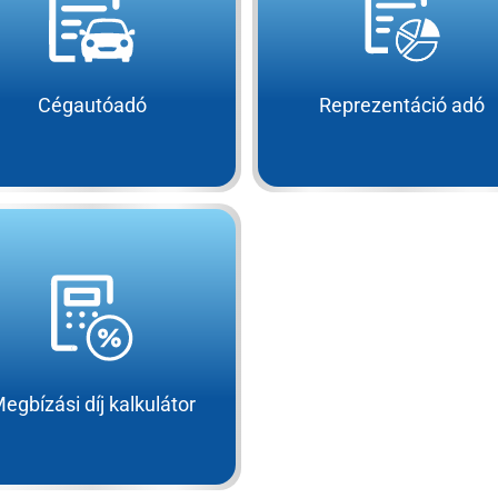
Cégautóadó
Reprezentáció adó
egbízási díj kalkulátor