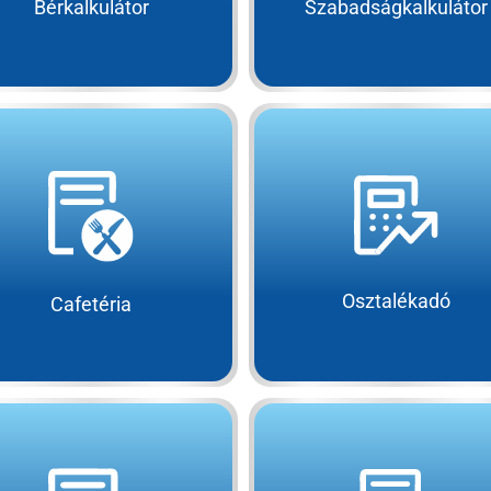
Bérkalkulátor
Szabadságkalkulátor
Osztalékadó
Cafetéria