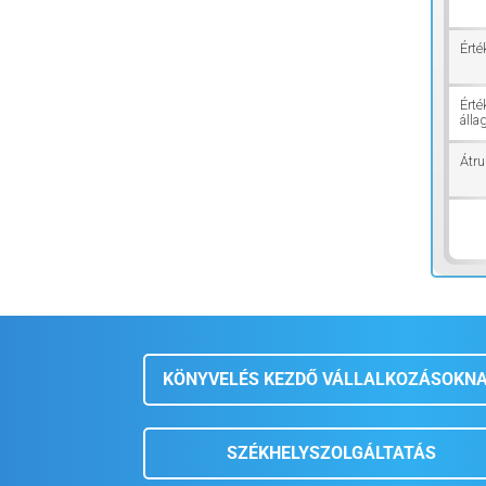
Érté
Érté
álla
Átru
KÖNYVELÉS KEZDŐ VÁLLALKOZÁSOKN
SZÉKHELYSZOLGÁLTATÁS