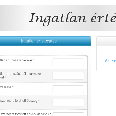
Ingatlan érté
Ingatlan értékesítés
tlan ártuházásának éve *
Az er
tlan átruházásából származó
tel *
zési éve *
zerzésre fordított összeg *
zerzésre fordított egyéb kiadások *